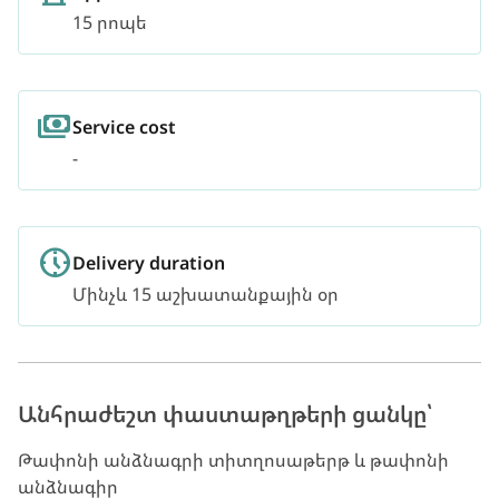
15 րոպե
Service cost
-
Delivery duration
Մինչև 15 աշխատանքային օր
Անհրաժեշտ փաստաթղթերի ցանկը՝
Թափոնի անձնագրի տիտղոսաթերթ և թափոնի
անձնագիր