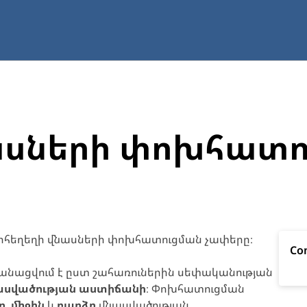
ասների փոխհատ
ջրհեղեղի վնասների փոխհատուցման չափերը։
Co
անացվում է ըստ շահառուներին սեփականության
ասվածության աստիճանի
։ Փոխհատուցման
ր
,
միջին
և
բարձր
վնասվածության