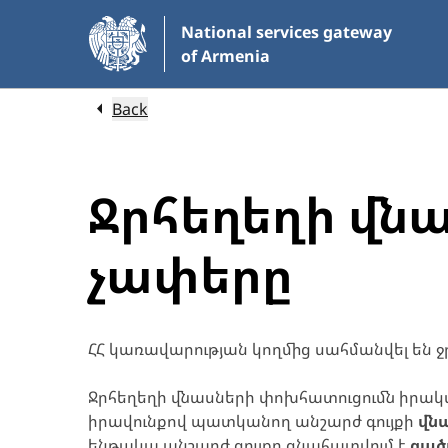
Skip
National services gateway
to
of Armenia
Main
Content
Back
Ջրհեղեղի վն
չափերը
ՀՀ կառավարության կողմից սահմանվել են 
Ջրհեղեղի վնասների փոխհատուցումն իրակ
իրավունքով պատկանող անշարժ գույքի
վն
ենթակա անշարժ գույքը գնահատվում է
ցած